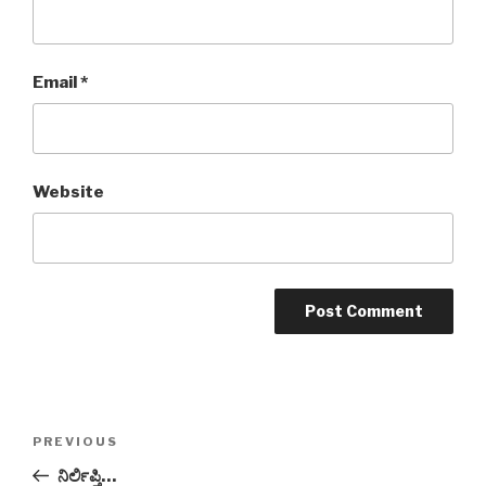
Email
*
Website
Post
Previous
PREVIOUS
navigation
Post
ನಿರ್ಲಿಪ್ತಿ…