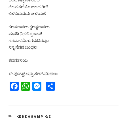
ಬಂದೆ ನಿನ್ನ ಬಳಿಯಲಿ
ನೆಲವ ತಣಿಸೊ ಜಲದ ರೀತಿ
ಬಳಿಬರುವೆಯ ಚಳಿಯಲಿ
ಕಣಕಣದಲು ಕ್ಷಣಕ್ಷಣದಲು
ಮನದಿ ನಿನದೆ ಸ್ಪಂದನ!
ನನಮನದೊಳಗನುದಿನವೂ
ನಿನ್ನ ನೆನಪ ಬಂಧನ!
ಕವನತನಯ
ಈ ಪೋಸ್ಟ್ ಅನ್ನು ಶೇರ್ ಮಾಡಲು:
F
W
M
S
a
h
e
h
c
at
s
ar
e
s
s
e
CATEGORIES
KENDASAMPIGE
b
A
e