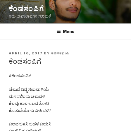
Skip
ಕೆಂಡಸಂಪಿಗೆ
to
ಇದು ಭಾವಾಲಾಪಗಳ ಸುರಿಮಳೆ
content
Menu
POSTED
APRIL 16, 2017
BY
ಕವನತನಯ
ON
ಕೆಂಡಸಂಪಿಗೆ
#ಕೆಂಡಸಂಪಿಗೆ
ಚೆಲುವೆ ನಿನ್ನ ಸಲುವಾಗಿಯೆ
ಮನದಲಿಂದು ಚಳುವಳಿ
ಕೆಲವು ಕಾಲ ಒಲವ ತೋರಿ
ಕೊಡುವೆಯೇನು ಬಳುವಳಿ?
ಬಲವ ಬಳಸಿ ಬಹಳ ಬಯಸಿ