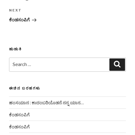
Next
NEXT
Post
ಕೆಂಡಸಂಪಿಗೆ
ಹುಡುಕಿ
Search
Searc
for:
ಈಚಿನ ಬರಹಗಳು
ಹಂಸಯಾನ : ಕಾದಂಬರಿಯೊಡನೆ ನನ್ನ ಯಾನ…
ಕೆಂಡಸಂಪಿಗೆ
ಕೆಂಡಸಂಪಿಗೆ