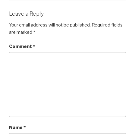
o
p
n
o
p
g
Leave a Reply
k
er
Your email address will not be published.
Required fields
are marked
*
Comment
*
Name
*