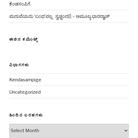
ಕೆಂಡಸಂಪಿಗೆ
ಮದುವೆಯದು ‘ಬಂಧ’ವಲ್ಲ ಸ್ವಚ್ಛಂದ|| – ಅಮೂಲ್ಯ ಭಾರದ್ವಾಜ್
ಈಚಿನ ಕಮೆಂಟ್ಸ್
ವಿಭಾಗಗಳು
Kendasampige
Uncategorized
ಹಿಂದಿನ ಬರಹಗಳು
ಹಿಂದಿನ
ಬರಹಗಳು