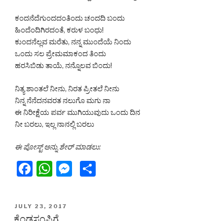
o
p
g
k
er
ಕಂದನೆದೆಗುಂದದಂತಿಂದು ಚಂದದಿ ಬಂದು
ಹಿಂದೆಂದಿಗಿರದಂತೆ, ಕರುಳ ಬಂಧು!
ಕುಂದನೆಲ್ಲವ ಮರೆತು, ನನ್ನ ಮುಂದೆಯೆ ನಿಂದು
ಒಂದು ಸಲ ಪ್ರೇಮಮಾಕಂದ ತಿಂದು
ಹರಸಿಬಿಡು ತಾಯೆ, ನನ್ನೊಲವ ಬಿಂದು!
ನಿತ್ಯ ಶಾಂತಲೆ ನೀನು, ನಿರತ ಪ್ರೀತಲೆ ನೀನು
ನಿನ್ನ ನೆನೆದನವರತ ನಲುಗೊ ಮಗು ನಾ
ಈ ನಿರೀಕ್ಷೆಯ ಪರ್ವ ಮುಗಿಯುವುದು ಒಂದು ದಿನ
ನೀ ಬರಲು, ಇಲ್ಲ ನಾನಲ್ಲಿ ಬರಲು
ಈ ಪೋಸ್ಟ್ ಅನ್ನು ಶೇರ್ ಮಾಡಲು:
F
W
M
S
a
h
e
h
c
at
s
ar
POSTED
JULY 23, 2017
e
s
s
e
ON
ಕೆಂಡಸಂಪಿಗೆ