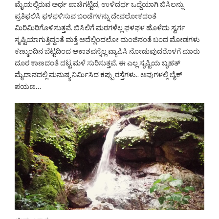
ಮೈಯಲ್ಲಿರುವ ಅರ್ಧ ಪಾಚಿಗಟ್ಟಿದ, ಉಳಿದರ್ಧ ಒದ್ದೆಯಾಗಿ ಬಿಸಿಲನ್ನು
ಪ್ರತಿಫಲಿಸಿ ಫಳಫಳಿಸುವ ಬಂಡೆಗಳನ್ನು ದೇವಲೋಕದಂತೆ
ಮಿರಿಮಿರಿಗೊಳಿಸುತ್ತವೆ. ಬಿಸಿಲಿಗೆ ಮರಗಳೆಲ್ಲ ಫಳಫಳ ಹೊಳೆದು ಸ್ವರ್ಗ
ಸೃಷ್ಟಿಯಾಗುತ್ತಿದ್ದಂತೆ ಮತ್ತೆ ಅದೆಲ್ಲಿಂದಲೋ ಮಂಜಿನಂತೆ ಬಂದ ಮೋಡಗಳು
ಕಣ್ಮುಂದಿನ ಬೆಟ್ಟದಿಂದ ಆಕಾಶವನ್ನೆಲ್ಲ ವ್ಯಾಪಿಸಿ ನೋಡುವುದರೊಳಗೆ ಮಾರು
ದೂರ ಕಾಣದಂತೆ ದಟ್ಟ ಮಳೆ ಸುರಿಸುತ್ತವೆ. ಈ ಎಲ್ಲ ಸೃಷ್ಟಿಯ ಬೃಹತ್
ಮೈದಾನದಲ್ಲಿ ಮನುಷ್ಯ ನಿರ್ಮಿಸಿದ ಕಪ್ಪು ರಸ್ತೆಗಳು.. ಅವುಗಳಲ್ಲಿ ಬೈಕ್
ಪಯಣ…