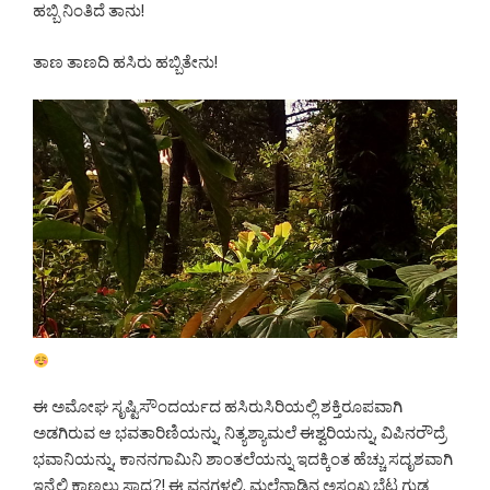
ಹಬ್ಬಿ ನಿಂತಿದೆ ತಾನು!
ತಾಣ ತಾಣದಿ ಹಸಿರು ಹಬ್ಬಿತೇನು!
ಈ ಅಮೋಘ ಸೃಷ್ಟಿಸೌಂದರ್ಯದ ಹಸಿರುಸಿರಿಯಲ್ಲಿ ಶಕ್ತಿರೂಪವಾಗಿ
ಅಡಗಿರುವ ಆ ಭವತಾರಿಣಿಯನ್ನು, ನಿತ್ಯಶ್ಯಾಮಲೆ ಈಶ್ವರಿಯನ್ನು, ವಿಪಿನರೌದ್ರೆ
ಭವಾನಿಯನ್ನು, ಕಾನನಗಾಮಿನಿ ಶಾಂತಲೆಯನ್ನು ಇದಕ್ಕಿಂತ ಹೆಚ್ಚು ಸದೃಶವಾಗಿ
ಇನ್ನೆಲ್ಲಿ ಕಾಣಲು ಸಾಧ್ಯ?! ಈ ವನಗಳಲ್ಲಿ, ಮಲೆನಾಡಿನ ಅಸಂಖ್ಯ ಬೆಟ್ಟ ಗುಡ್ಡ