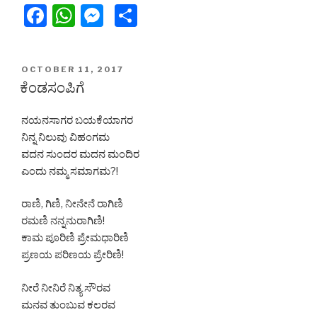
F
W
M
S
a
h
e
h
c
at
s
ar
POSTED
OCTOBER 11, 2017
e
s
s
e
ON
ಕೆಂಡಸಂಪಿಗೆ
b
A
e
ನಯನಸಾಗರ ಬಯಕೆಯಾಗರ
o
p
n
ನಿನ್ನ ನಿಲುವು ವಿಹಂಗಮ
o
p
g
ವದನ ಸುಂದರ ಮದನ ಮಂದಿರ
k
er
ಎಂದು ನಮ್ಮ ಸಮಾಗಮ?!
ರಾಣಿ, ಗಿಣಿ, ನೀನೇನೆ ರಾಗಿಣಿ
ರಮಣಿ ನನ್ನನುರಾಗಿಣಿ!
ಕಾಮ ಪೂರಿಣಿ ಪ್ರೇಮಧಾರಿಣಿ
ಪ್ರಣಯ ಪರಿಣಯ ಪ್ರೇರಿಣಿ!
ನೀರೆ ನೀನಿರೆ ನಿತ್ಯ ಸೌರವ
ಮನವ ತುಂಬುವ ಕಲರವ