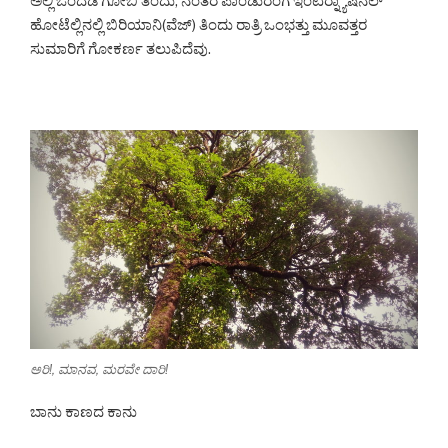
ಅಲ್ಲಿ ಒಂದೆಡೆ ಗೋಬಿ ತಿಂದು, ನಂತರ ಪಾಂಡುರಂಗ ಇಂಟರ್‍ನ್ಯಾಷನಲ್
ಹೋಟೆಲ್ಲಿನಲ್ಲಿ ಬಿರಿಯಾನಿ(ವೆಜ್) ತಿಂದು ರಾತ್ರಿ ಒಂಭತ್ತು ಮೂವತ್ತರ
ಸುಮಾರಿಗೆ ಗೋಕರ್ಣ ತಲುಪಿದೆವು.
ಅರಿ!, ಮಾನವ, ಮರವೇ ದಾರಿ!
ಬಾನು ಕಾಣದ ಕಾನು