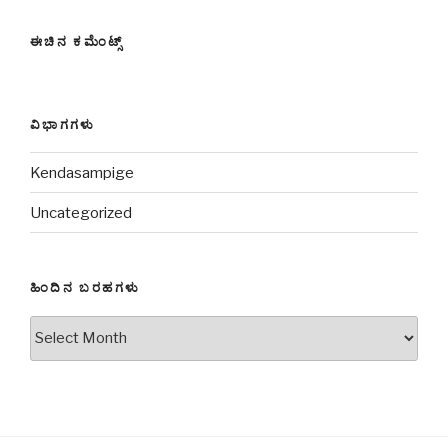
ಈಚಿನ ಕಮೆಂಟ್ಸ್
ವಿಭಾಗಗಳು
Kendasampige
Uncategorized
ಹಿಂದಿನ ಬರಹಗಳು
ಹಿಂದಿನ
ಬರಹಗಳು