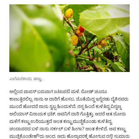
ಎಲೆಮರೆಕಾಯಿ, ಹಣ್ಣು…
ಅಲ್ಲಿಂದ ವಾಪಸ್ ಬರುವಾಗ ಜಟಾಪಟಿ ಮಳೆ. ರೋಡ್ ಚೂರೂ
ಕಾಣುತ್ತಿರಲಿಲ್ಲ. ನಾನು ಆ ದಾರಿಗೆ ಹೊಸಬ. ಜೊತೆಯಿದ್ದ ಇನ್ನೆರಡು ಬೈಕಿನವರು
ಮುಂದೆ ಹೋದರೆ ನಾನು ಸ್ವಲ್ಪ ಹಿಂದುಳಿದೆ. ನನ್ನ ಹಿಂದೆ ಕುಳಿತಿದ್ದ ವಿನ್ನಣ್ನ
ಅಲಿಯಾಸ್ ವಿನಾಯಕ ಭಟ್, ಅವನಿಗೆ ದಾರಿ ಗೊತ್ತಿತ್ತು. ಆದರೆ ಆತ ಜೋರು
ಮಳೆಗೆ ಕಣ್ಣು ಉರಿಯುತ್ತದೆ ಅಂತ ಕಣ್ಣು ಮುಚ್ಚಿಕೊಂಡು ಕುಳಿತಿದ್ದ.
ಚಂದಾವರದ ಬಳಿ ನಾನು ಸರ್ಕಲ್ ಬಳಿ ಹೀಗಾ? ಅಂತ ಕೇಳಿದೆ. ಅವ ಕಣ್ಣು
ಮುಚ್ಚಿಕೊಂಡೇಹೌದು ಅಂದ. ಅದು ಹೊನ್ನಾವರಕ್ಕೆ ಹೋಗುವ ರಸ್ತೆ! ಸುಮಾರು