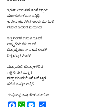
b
A
e
ಇರುಳು ಉರುಳಿದೆ, ತರಳೆ ನಿನ್ನಯ
o
p
n
ಮರುಳುಗೊಳಿಸುವ ಸನ್ನಿಧಿ!
o
p
g
ಕುರುಳು ಹೊರಳಿದೆ, ಅರಳು ಮೊಗದಲಿ
k
er
ಮಧುರ ಅಧರದ ಮಧುನಿಧಿ!
ಕಣ್ಣ ದೀಪಕೆ ಕುರುಳ ಧೂಪಕೆ
ಅಪ್ಪುಗೆಯ ಬಿಸಿ ತಾಪಕೆ
ಬಿತ್ತು ಹೃದಯವು ಒಲವ ಕೂಪಕೆ
ನಿನ್ನ ಪಲ್ಲವ ರೂಪಕೆ!
ಮತ್ತು ಏರಿದೆ, ಹೊತ್ತು ಕಳೆದಿದೆ
ಒತ್ತಿ ನೀಡಿದ ಮುತ್ತಿಗೆ
ಮತ್ತು ಬೇಕಿದೆಯೆನಿಸೊ ಹೊತ್ತಿಗೆ
ಪಡೆವೆ ಮುತ್ತಿನ ಗುತ್ತಿಗೆ
ಈ ಪೋಸ್ಟ್ ಅನ್ನು ಶೇರ್ ಮಾಡಲು:
F
W
M
S