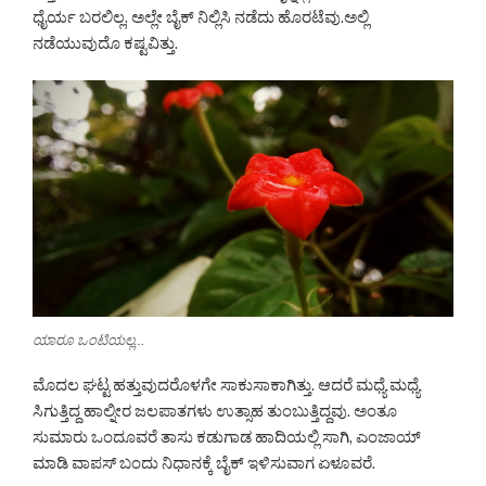
ಧೈರ್ಯ ಬರಲಿಲ್ಲ. ಅಲ್ಲೇ ಬೈಕ್ ನಿಲ್ಲಿಸಿ ನಡೆದು ಹೊರಟೆವು.ಅಲ್ಲಿ
ನಡೆಯುವುದೊ ಕಷ್ಟವಿತ್ತು.
ಯಾರೂ ಒಂಟಿಯಲ್ಲ…
ಮೊದಲ ಘಟ್ಟ ಹತ್ತುವುದರೊಳಗೇ ಸಾಕುಸಾಕಾಗಿತ್ತು. ಆದರೆ ಮಧ್ಯೆ ಮಧ್ಯೆ
ಸಿಗುತ್ತಿದ್ದ ಹಾಲ್ನೀರ ಜಲಪಾತಗಳು ಉತ್ಸಾಹ ತುಂಬುತ್ತಿದ್ದವು. ಅಂತೂ
ಸುಮಾರು ಒಂದೂವರೆ ತಾಸು ಕಡುಗಾಡ ಹಾದಿಯಲ್ಲಿ ಸಾಗಿ, ಎಂಜಾಯ್
ಮಾಡಿ ವಾಪಸ್ ಬಂದು ನಿಧಾನಕ್ಕೆ ಬೈಕ್ ಇಳಿಸುವಾಗ ಏಳೂವರೆ.