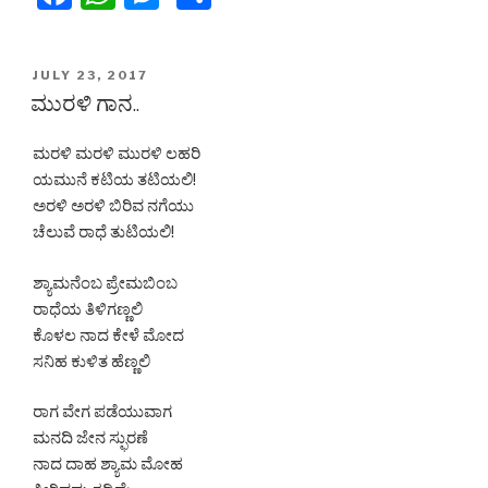
a
h
e
h
c
at
s
ar
POSTED
JULY 23, 2017
e
s
s
e
ON
ಮುರಳಿ ಗಾನ..
b
A
e
ಮರಳಿ ಮರಳಿ ಮುರಳಿ ಲಹರಿ
o
p
n
ಯಮುನೆ ಕಟಿಯ ತಟಿಯಲಿ!
o
p
g
ಅರಳಿ ಅರಳಿ ಬಿರಿವ ನಗೆಯು
k
er
ಚೆಲುವೆ ರಾಧೆ ತುಟಿಯಲಿ!
ಶ್ಯಾಮನೆಂಬ ಪ್ರೇಮಬಿಂಬ
ರಾಧೆಯ ತಿಳಿಗಣ್ಣಲಿ
ಕೊಳಲ ನಾದ ಕೇಳೆ ಮೋದ
ಸನಿಹ ಕುಳಿತ ಹೆಣ್ಣಲಿ
ರಾಗ ವೇಗ ಪಡೆಯುವಾಗ
ಮನದಿ ಜೇನ ಸ್ಫುರಣೆ
ನಾದ ದಾಹ ಶ್ಯಾಮ ಮೋಹ