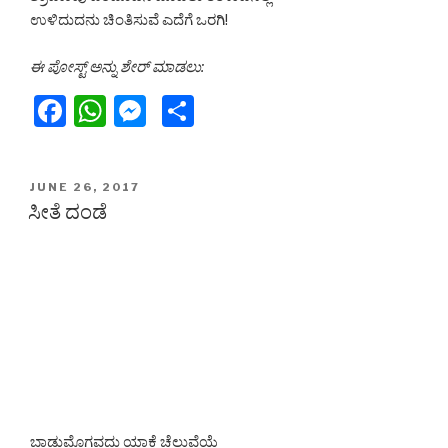
ಉಳಿದುದನು ಚಿಂತಿಸುವೆ ಎದೆಗೆ ಒರಗಿ!
ಈ ಪೋಸ್ಟ್ ಅನ್ನು ಶೇರ್ ಮಾಡಲು:
F
W
M
S
a
h
e
h
c
at
s
ar
POSTED
JUNE 26, 2017
e
s
s
e
ON
ಸೀತೆ ದಂಡೆ
b
A
e
o
p
n
o
p
g
k
er
ಬಾಡುಮೊಗವದು ಯಾಕೆ ಚೆಲುವೆಯೆ