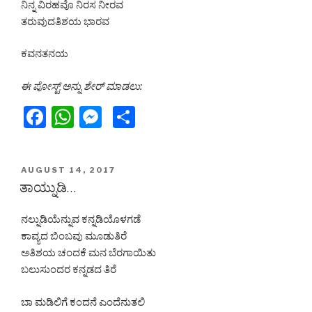
ನಿನ್ನ ವಿರಹವೊ ನಿರಸ ನೀರವ
ತರುವುದತಿಶಯ ಭಾರವ
ಕವನತನಯ
ಈ ಪೋಸ್ಟ್ ಅನ್ನು ಶೇರ್ ಮಾಡಲು:
F
W
M
S
a
h
e
h
c
at
s
ar
POSTED
AUGUST 14, 2017
e
s
s
e
ON
ತಾಯ್ನುಡಿ…
b
A
e
ನಲ್ನುಡಿಯೆನ್ನುವ ಕನ್ನಡಿಯೊಳಗಡೆ
o
p
n
ಕಾವ್ಯದ ಬಿಂಬವು ಮೂಡುತಿರೆ
o
p
g
ಅತಿಶಯ ಚಂದಕೆ ಮನ ಬೆರಗಾಯಿತು
k
er
ಬಲುಸುಂದರ ಕನ್ನಡದ ತಿರೆ
ಬಾ ಮಡಿಲಿಗೆ ಕಂದನೆ ಎಂದೆನುತಲಿ