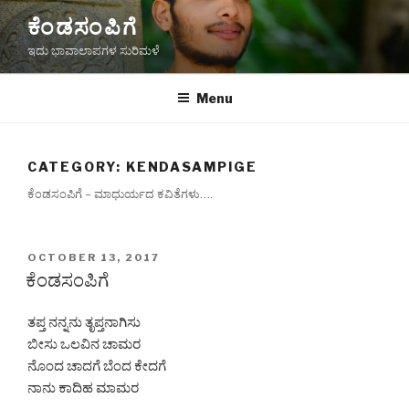
Skip
ಕೆಂಡಸಂಪಿಗೆ
to
ಇದು ಭಾವಾಲಾಪಗಳ ಸುರಿಮಳೆ
content
Menu
CATEGORY:
KENDASAMPIGE
ಕೆಂಡಸಂಪಿಗೆ – ಮಾಧುರ್ಯದ ಕವಿತೆಗಳು….
POSTED
OCTOBER 13, 2017
ON
ಕೆಂಡಸಂಪಿಗೆ
ತಪ್ತ ನನ್ನನು ತೃಪ್ತನಾಗಿಸು
ಬೀಸು ಒಲವಿನ ಚಾಮರ
ನೊಂದ ಚಾದಗೆ ಬೆಂದ ಕೇದಗೆ
ನಾನು ಕಾದಿಹ ಮಾಮರ