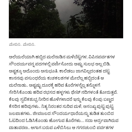
ಮೇದಿನಿ.. ಮೇದಿನಿ..
ಅಲೆಯಲೆಯಾಗಿ ಹಬ್ಬಿದ ಮಲೆನಾಡಿನ ಮಳೆಬೆಟ್ಟಗಳ, ವಿಪಿನಪರ್ವತಗಳ
ಸೌಂದರ್ಯವನ್ನ ಪದಗಳಲ್ಲಿ ವರ್ಣಿಸೋದು ಅಷ್ಟು ಸುಲಭ ಅಲ್ಲ ಬಿಡಿ.
ಅಷ್ಟಕ್ಕೂ ಅದೊಂದು ಅನುಭೂತಿ. ಕಾಲಿಡಲು ಜಾಗವಿಲ್ಲದಂತಹ ದಟ್ಟ
ಕಾನನವು ವಸುಂಧರೆಯ ಕುಚಕಲಶಗಳ ಮೇಲೆಲ್ಲ ಹಬ್ಬಿದಂತೆ ಆ
ಮಲೆನಾಡು.. ಅಷ್ಟಷ್ಟು ದೂರಕ್ಕೆ ಹರಿವ ತೊರೆಗಳನ್ನೆಲ್ಲ ತನ್ನೊಳಗೆ
ಸೇರಿಸಿಕೊಂಡು ಹರಿವ ರಭಸದ ಹಳ್ಳಗಳು ಥೇಟ್ ನದಿಗಳಂತೆ ತೋರುತ್ತವೆ.
ಕೆಲವು ಸ್ಫಟಿಕಶುಭ್ರ ನೀರಿನ ಹೊಳೆಗಳಾದರೆ ಇನ್ನು ಕೆಲವು ಕೆಂಪು ಬಣ್ಣದ
ಕೆಸರಿನ ಹರಿವುಗಳು.. ನಿತ್ಯ ನಿರಂತರ ಸುರಿವ ಮಳೆ, ಅಸಂಖ್ಯ ಪುಟ್ಟ ಪುಟ್ಟ
ಜಲಪಾತಗಳು.. ಜೀವಜಲದ ಸೌಂದರ್ಯಧಾರೆಯನ್ನು ತುಡಿತ ತುಂಬಿದ
ಓಟದಿಂದ ಓಡಿಸಿಕೊಂಡು ಹೋಗುವ ತೊರೆಗಳು… ಸದಾ ಆರ್ದ್ರವಾಗಿರುವ
ವಾತಾವರಣ.. ಆಗಾಗ ಬರುವ ಎಳೆಬಿಸಿಲು ಆ ಗಗನಚುಂಬಿ ಪರ್ವತಗಳ