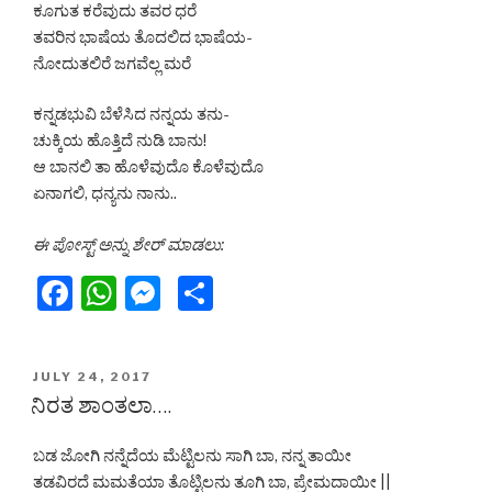
ಕೂಗುತ ಕರೆವುದು ತವರ ಧರೆ
ತವರಿನ ಭಾಷೆಯ ತೊದಲಿದ ಭಾಷೆಯ-
ನೋದುತಲಿರೆ ಜಗವೆಲ್ಲ ಮರೆ
ಕನ್ನಡಭುವಿ ಬೆಳೆಸಿದ ನನ್ನಯ ತನು-
ಚುಕ್ಕಿಯ ಹೊತ್ತಿದೆ ನುಡಿ ಬಾನು!
ಆ ಬಾನಲಿ ತಾ ಹೊಳೆವುದೊ ಕೊಳೆವುದೊ
ಏನಾಗಲಿ, ಧನ್ಯನು ನಾನು..
ಈ ಪೋಸ್ಟ್ ಅನ್ನು ಶೇರ್ ಮಾಡಲು:
F
W
M
S
a
h
e
h
c
at
s
ar
POSTED
JULY 24, 2017
e
s
s
e
ON
ನಿರತ ಶಾಂತಲಾ….
b
A
e
ಬಡ ಜೋಗಿ ನನ್ನೆದೆಯ ಮೆಟ್ಟಿಲನು ಸಾಗಿ ಬಾ, ನನ್ನ ತಾಯೀ
o
p
n
ತಡವಿರದೆ ಮಮತೆಯಾ ತೊಟ್ಟಿಲನು ತೂಗಿ ಬಾ, ಪ್ರೇಮದಾಯೀ ||