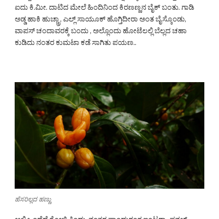
ಐದು ಕಿ.ಮೀ. ದಾಟಿದ ಮೇಲೆ ಹಿಂದಿನಿಂದ ಕಿರಣಣ್ಣನ ಬೈಕ್ ಬಂತು. ಗಾಡಿ
ಅಡ್ಡ ಹಾಕಿ ಹುಚ್ಚ್ರಾ, ಎಲ್ಲ್ ಸಾಯೂಕ್ ಹೊಗ್ತಿದೀರಾ ಅಂತ ಬೈಸ್ಕೊಂಡು,
ವಾಪಸ್ ಚಂದಾವರಕ್ಕೆ ಬಂದು , ಅಲ್ಲೊಂದು ಹೋಟೆಲಲ್ಲಿ ಬೆಲ್ಲದ ಚಹಾ
ಕುಡಿದು ನಂತರ ಕುಮಟಾ ಕಡೆ ಸಾಗಿತು ಪಯಣ..
ಹೆಸರಿಲ್ಲದ ಹಣ್ಣು