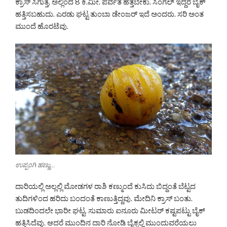
ಕ್ರಾಸ್ ಸಿಗುತ್ತೆ, ಅಲ್ಲಿಂದ 8 ಕಿ.ಮೀ. ಪರ್ವತ ಹತ್ತಬೇಕು. ಸಿಂಗಲ್ ಇದ್ದರೆ ಬೈಕ್
ಹತ್ತಿಸಬಹುದು. ಎರಡು ಘಟ್ಟ ತುಂಬಾ ಡೇಂಜರ್ ಇದೆ ಅಂದರು. ಸರಿ ಅಂತ
ಮುಂದೆ ಹೊರಟೆವು.
ಉಪ್ಪಂಗಿ ಹಣ್ಣು…
ದಾರಿಯಲ್ಲಿ ಅಲ್ಲಲ್ಲಿ ಮೋಡಗಳ ರಾಶಿ ಕಣ್ಮುಂದೆ ಕುಸಿದು ಬಿದ್ದಂತೆ ಬೆಟ್ಟದ
ತುದಿಗಳಿಂದ ಹರಿದು ಬಂದಂತೆ ಕಾಣುತ್ತಿದ್ದವು. ಮೇದಿನಿ ಕ್ರಾಸ್ ಬಂತು.
ಬುಡದಿಂದಲೇ ಭಾರೀ ಘಟ್ಟ. ಸುಮಾರು ಐನೂರು ಮೀಟರ್ ಕಷ್ಟಪಟ್ಟು ಬೈಕ್
ಹತ್ತಿಸಿದೆವು. ಆದರೆ ಮುಂದಿನ ದಾರಿ ನೋಡಿ ಬೈಕ್ನಲ್ಲಿ ಮುಂದುವರೆಯಲು