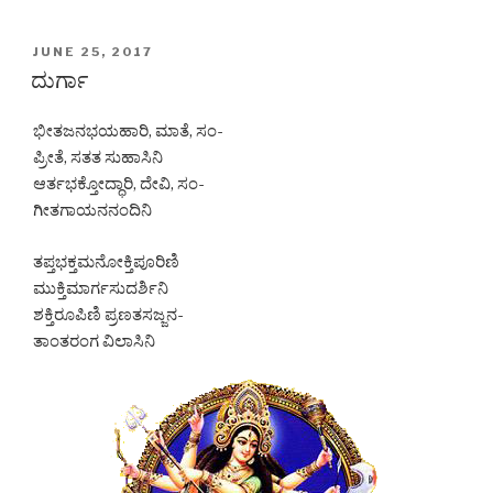
a
h
e
h
c
at
s
ar
POSTED
JUNE 25, 2017
e
s
s
e
ON
ದುರ್ಗಾ
b
A
e
ಭೀತಜನಭಯಹಾರಿ, ಮಾತೆ, ಸಂ-
o
p
n
ಪ್ರೀತೆ, ಸತತ ಸುಹಾಸಿನಿ
o
p
g
ಆರ್ತಭಕ್ತೋದ್ಧಾರಿ, ದೇವಿ, ಸಂ-
k
er
ಗೀತಗಾಯನನಂದಿನಿ
ತಪ್ತಭಕ್ತಮನೋಕ್ತಿಪೂರಿಣಿ
ಮುಕ್ತಿಮಾರ್ಗಸುದರ್ಶಿನಿ
ಶಕ್ತಿರೂಪಿಣಿ ಪ್ರಣತಸಜ್ಜನ-
ತಾಂತರಂಗ ವಿಲಾಸಿನಿ