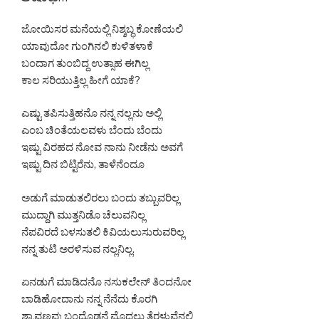
b
A
e
ಜೋಯಿಸರ ಮನೆಯಲ್ಲಿ ನಿಶ್ಶಬ್ಧ ಕೋಣೆಯಲಿ
o
p
n
ಯಾವುದೋ ಗುಂಗಿನಲಿ ಕುಳಿತಳಾಕೆ
o
p
g
ಬಂದಾಗ ತುಂಬಿದ್ದ ಉತ್ಸಾಹ ಈಗಿಲ್ಲ
k
er
ಕಾಲ ಸರಿಯುತ್ತಿಲ್ಲ ಹೀಗೆ ಯಾಕೆ?
ಎಷ್ಟು ತಪಿಸುತ್ತಿಹನೊ ನನ್ನ ನಲ್ಲನು ಅಲ್ಲಿ
ಎಂಬ ಚಿಂತೆಯಲವಳು ಬೆಂದು ಬೆಂದು
ಇಷ್ಟು ವಿರಹದ ನೋವ ನಾನು ನೀಡೆನು ಅವಗೆ
ಇಷ್ಟು ದಿನ ಬಿಟ್ಟಿರೆನು, ತಾಳೆನೆಂದೂ
ಅಡುಗೆ ಮಾಡುತಲಿರಲು ಬಂದು ತಬ್ಬುವರಿಲ್ಲ
ಮುದ್ದಾಗಿ ಮುತ್ತನಿಡೊ ಚೆಲುವನಿಲ್ಲ
ನೆಪವಿರದೆ ಬಳಸುತಲಿ ಕಿವಿಯಲುಸುರುವರಿಲ್ಲ
ನನ್ನ ತುಟಿ ಅರಳಿಸುವ ನಲ್ಲನಿಲ್ಲ.
ಏನಡುಗೆ ಮಾಡಿದನೊ ನಸುಕಲೇನ್ ತಿಂದನೋ
ಬಾಡಿಹೋದಾನು ನನ್ನ ನೆನೆದು ಕೊರಗಿ
ಶ್ರಾವಣವು ಬಂದೊಡನೆ ಮೊದಲು ತೆರಳುವೆನಲ್ಲಿ