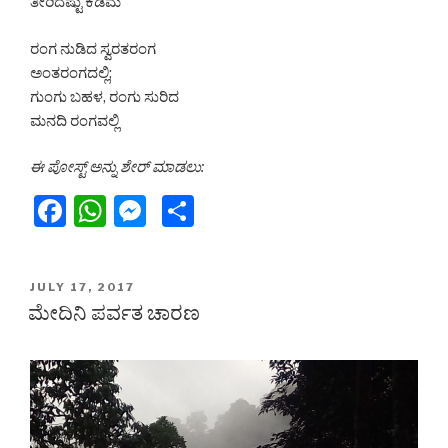
ತೀರಿದಷ್ಟು ಕಡಿಮೆ
ರಂಗ ನುಡಿದ ಸ್ವರತರಂಗ
ಅಂತರಂಗದಲ್ಲಿ;
ಗುಂಗು ಬಹಳ, ರಂಗು ಸುರಿದ
ಮನದಿ ರಂಗವಲ್ಲಿ
ಈ ಪೋಸ್ಟ್ ಅನ್ನು ಶೇರ್ ಮಾಡಲು:
F
W
M
S
a
h
e
h
c
at
s
ar
POSTED
JULY 17, 2017
e
s
s
e
ON
ಮೇದಿನಿ ಪರ್ವತ ಚಾರಣ
b
A
e
o
p
n
o
p
g
k
er